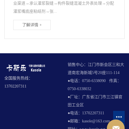
业渠道→承认灌浆裂缝→构件裂缝混凝土外表处理→分配
灌浆嘴底座粘结剂→张...
了解详情 +
销售中心：江门市新会区三和大
道南宏海新城5号20座111-114
全国服务热线：
●电话：0750-6338090 传真：
13702207311
0750-6338032
●厂址：广东省江门市三江镇官
田工业区
●电话：13702207311
●邮箱：kasole@163.com