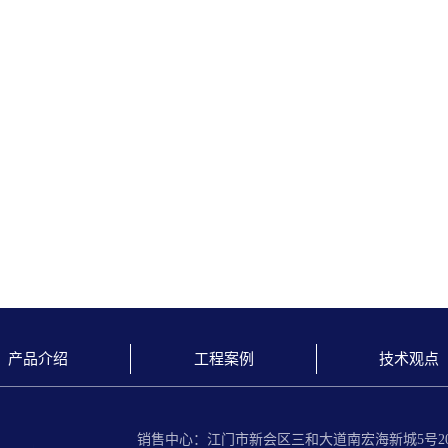
产品介绍
工程案例
技术观点
销售中心：江门市新会区三和大道南宏海新城5号20座1