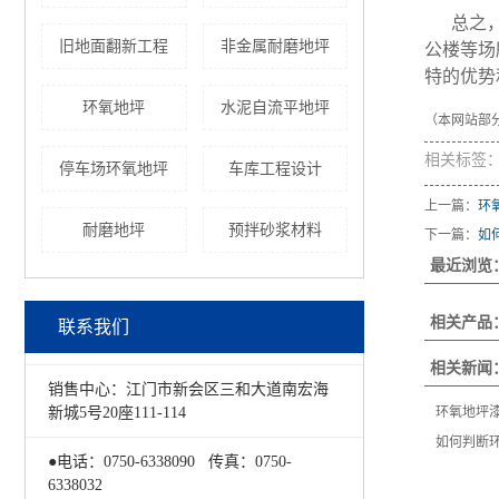
总之
旧地面翻新工程
非金属耐磨地坪
公楼等场
特的优势
环氧地坪
水泥自流平地坪
（本网站部
相关标签
停车场环氧地坪
车库工程设计
上一篇：
环
耐磨地坪
预拌砂浆材料
下一篇：
如
最近浏览
相关产品
联系我们
相关新闻
销售中心：江门市新会区三和大道南宏海
环氧地坪
新城5号20座111-114
如何判断
●电话：0750-6338090 传真：0750-
6338032