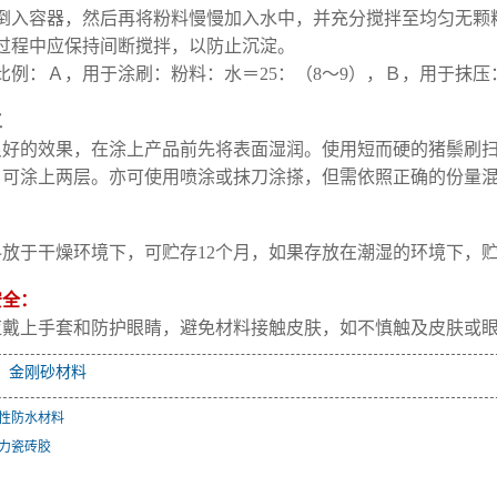
水倒入容器，然后再将粉料慢慢加入水中，并充分搅拌至均匀无颗
作过程中应保持间断搅拌，以防止沉淀。
比例：Ａ，用于涂刷：粉料：水＝25：（8～9），Ｂ，用于抹压：
工
好的效果，在涂上产品前先将表面湿润。使用短而硬的猪鬃刷扫、
，可涂上两层。亦可使用喷涂或抹刀涂搽，但需依照正确的份量
放于干燥环境下，可贮存12个月，如果存放在潮湿的环境下，贮
安全：
应戴上手套和防护眼睛，避免材料接触皮肤，如不慎触及皮肤或
：
金刚砂材料
性防水材料
力瓷砖胶
：