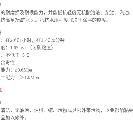
物
特的耐磨损及耐候能力，并能抵抗轻度无机酸溶液、柴油、汽油
抵抗高至7m的水头。抵抗水压程度取决于涂层的厚度。
据
：在20℃1小时，在35℃20分钟
度：1.65kg/L（可刷粘度）
：不低于+5℃
不含毒性
力：≥0.6Mpa
土能力：＞1.0Mpa
明：
作
须清洁，无油污，油脂、蜡、污物或具它外来污物，以免影响粘结
产品加以修补。