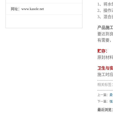
1、将
网址：www.kasole.net
2、操
3、混合
产品施
要达到良
有需要
贮存：
原封材料
卫生与
施工时
相关标签
上一篇：
柔
下一篇：
强
最近浏览