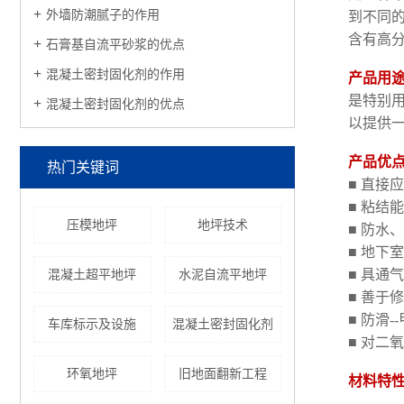
外墙防潮腻子的作用
到不同
含有高
石膏基自流平砂浆的优点
混凝土密封固化剂的作用
产品用
是特别
混凝土密封固化剂的优点
以提供
产品优
热门关键词
■ 直接
■ 粘结
压模地坪
地坪技术
■ 防水
■ 地下
■ 具通
混凝土超平地坪
水泥自流平地坪
■ 善于
■ 防滑
车库标示及设施
混凝土密封固化剂
■ 对二
环氧地坪
旧地面翻新工程
材料特