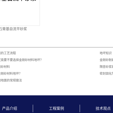
石膏基自流平砂浆
：
剂的工艺流程
地坪知识
究竟要不要选择金刚砂材料地坪？
金刚砂耐
刚砂材料
隔音砂浆
金刚砂材料地坪？
密封固化
磨地面的常规做法
产品介绍
工程案例
技术观点