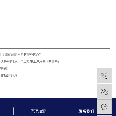
丨金刚砂耐磨材料有哪些优点？
磨地坪材料适用范围及施工注意事项有哪些？
的功能
剂的固化原理
1
代理加盟
联系我们