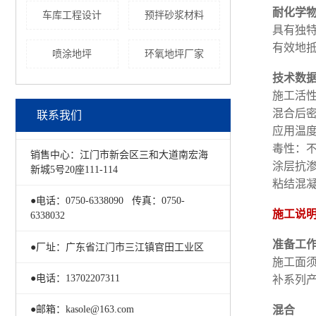
耐化学
车库工程设计
预拌砂浆材料
具有独
有效地
喷涂地坪
环氧地坪厂家
技术数
施工活性
混合后密
联系我们
应用温度
毒性：
销售中心：江门市新会区三和大道南宏海
涂层抗渗能
新城5号20座111-114
粘结混凝
●电话：0750-6338090 传真：0750-
施工说
6338032
准备工
●厂址：广东省江门市三江镇官田工业区
施工面
●电话：13702207311
补系列
混合
●邮箱：kasole@163.com