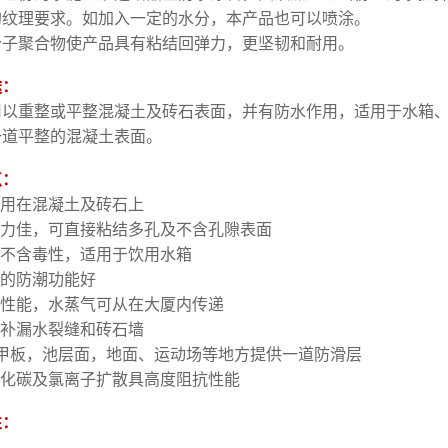
的纹理要求。如加入一定的水分，本产品也可以喷涂。
分子聚合物使产品具有粘结回弹力，更坚韧和耐用。
途：
用以重整或平整混凝土及砖石表面，并有防水作用，适用于水箱
一道平整的混凝土表面。
点：
应用在混凝土及砖石上
能力佳，可直接粘结多孔及不含孔隙表面
、不含毒性，适用于饮用水箱
室的防潮功能好
气性能，水蒸气可从在大厦内传递
修补漏水裂缝和砖石墙
--甲板，池层面，地面、运动场等地方提供一道防滑层
氧化碳及氯离子扩散具高度阻抗性能
性：