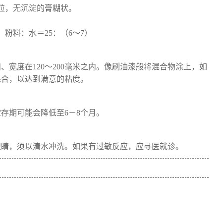
粒，无沉淀的膏糊状。
粉料：水＝25：（6～7）
宽度在120～200毫米之内。像刷油漆般将混合物涂上，如
混合，以达到满意的粘度。
存期可能会降低至6－8个月。
眼睛，须以清水冲洗。如果有过敏反应，应寻医就诊。