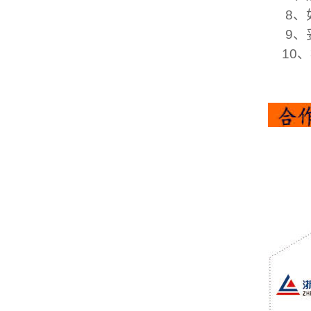
8、如
9、妥
10、