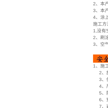
2、本
3、本
4、涂
施工方
1,没
2、刷
3、空
1、施
2、施
3、使
4、
5、
6、穿
7、避