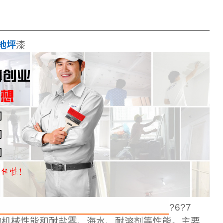
地坪
漆
?6?7
的机械性能和耐盐雾、海水、耐溶剂等性能。主要